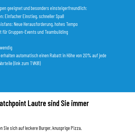
uppen geeignet und besonders einsteigerfreundlich:
en: Einfacher Einstieg, schneller Spaß
nisfans: Neue Herausforderung, hohes Tempo
t für Gruppen-Events und Teambuilding
twendig
81 erhalten automatisch einen Rabatt in Höhe von 20% auf jede
orteile (link zum TVK81)
Matchpoint Lautre sind Sie immer
 Sie sich auf leckere Burger, knusprige Pizza,