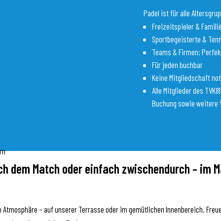
Padel ist für alle Altersgr
Freizeitspieler & Famili
Sportbegeisterte & Ten
Teams & Firmen: Perfek
Für jeden buchbar
Keine Mitgliedschaft no
Alle Mitglieder des TVK
Buchung sowie weitere V
nach dem Match oder einfach zwischendurch – im 
Atmosphäre – auf unserer Terrasse oder im gemütlichen Innenbereich. Freuen