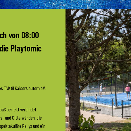
ich von 08:00
 die Playtomic
s TVK 81 Kaiserslautern eV,
paß perfekt verbindet.
as- und Gitterwänden, die
spektakuläre Rallys und ein