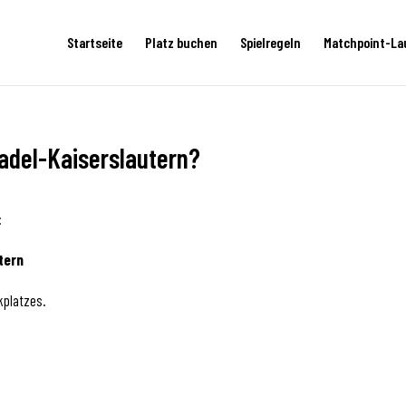
Startseite
Platz buchen
Spielregeln
Matchpoint-La
Padel-Kaiserslautern?
:
tern
rkplatzes.